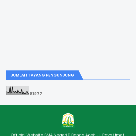
JUMLAH TAYANG PENGUNJUNG
8
1
2
7
7
Official Website SMA Negeri 11 Banda Aceh, Jl. Paya Umet,