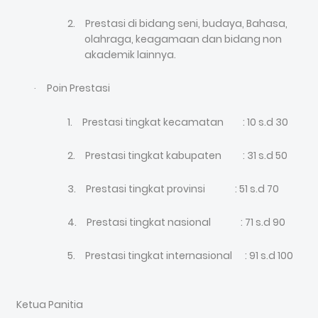
2.
Prestasi di bidang seni, budaya, Bahasa,
olahraga, keagamaan dan bidang non
akademik lainnya.
Poin Prestasi
·
1.
Prestasi tingkat kecamatan : 10 s.d 30
2.
Prestasi tingkat kabupaten : 31 s.d 50
3.
Prestasi tingkat provinsi : 51 s.d 70
4.
Prestasi tingkat nasional : 71 s.d 90
5.
Prestasi tingkat internasional : 91 s.d 100
Ketua Panitia