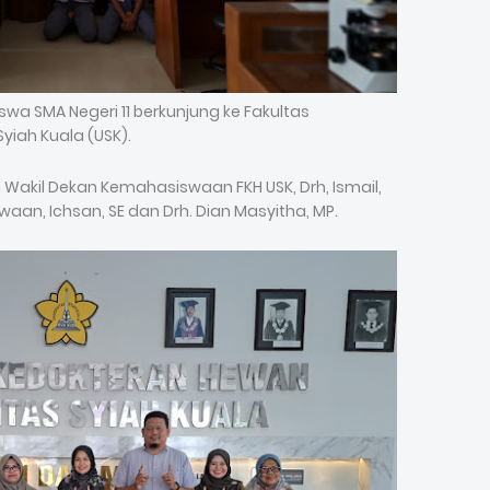
swa SMA Negeri 11 berkunjung ke Fakultas
yiah Kuala (USK).
h Wakil Dekan Kemahasiswaan FKH USK, Drh, Ismail,
aan, Ichsan, SE dan Drh. Dian Masyitha, MP.