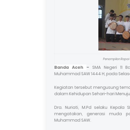
Penampilan Rapai G
Banda Aceh
–
SMA Negeri 11 B
Muhammad SAW 1444 H, pada Selasa,
Kegiatan tersebut mengusung te
dalam Kehidupan Sehari-hari Menuju P
Dra. Nuriati, M.Pd selaku Kepal
mengatakan, generasi muda pat
Muhammad SAW.