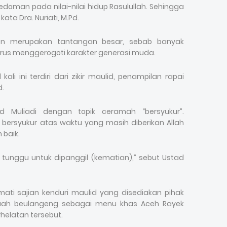
edoman pada nilai-nilai hidup Rasulullah. Sehingga
ata Dra. Nuriati, M.Pd.
en merupakan tantangan besar, sebab banyak
rus menggerogoti karakter generasi muda.
li ini terdiri dari zikir maulid, penampilan rapai
d.
d Muliadi dengan topik ceramah “bersyukur”.
ersyukur atas waktu yang masih diberikan Allah
 baik.
tunggu untuk dipanggil (kematian),” sebut Ustad
mati sajian kenduri maulid yang disediakan pihak
uah beulangeng sebagai menu khas Aceh Rayek
helatan tersebut.