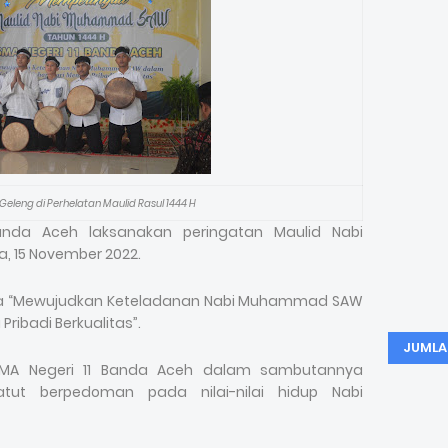
eleng di Perhelatan Maulid Rasul 1444 H
anda Aceh laksanakan peringatan Maulid Nabi
 15 November 2022.
ma “Mewujudkan Keteladanan Nabi Muhammad SAW
ribadi Berkualitas”.
JUMLA
a SMA Negeri 11 Banda Aceh dalam sambutannya
ut berpedoman pada nilai-nilai hidup Nabi