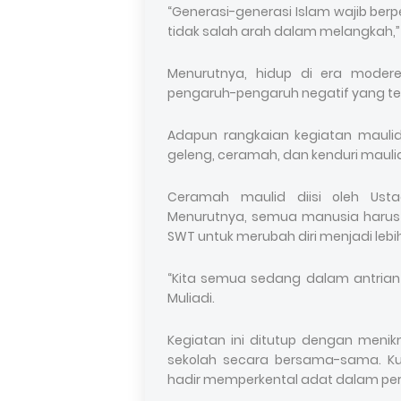
“Generasi-generasi Islam wajib berp
tidak salah arah dalam melangkah,” k
Menurutnya, hidup di era moder
pengaruh-pengaruh negatif yang te
Adapun rangkaian kegiatan maulid ka
geleng, ceramah, dan kenduri mauli
Ceramah maulid diisi oleh Usta
Menurutnya, semua manusia harus b
SWT untuk merubah diri menjadi lebih
“Kita semua sedang dalam antrian 
Muliadi.
Kegiatan ini ditutup dengan menik
sekolah secara bersama-sama. K
hadir memperkental adat dalam per